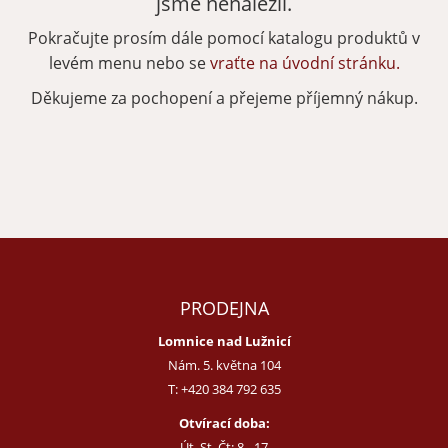
jsme nenalezli.
Pokračujte prosím dále pomocí katalogu produktů v
Zapomenuté heslo
Nová registrace
levém menu nebo se
vraťte na úvodní stránku.
Děkujeme za pochopení a přejeme příjemný nákup.
PRODEJNA
Lomnice nad Lužnicí
Nám. 5. května 104
T:
+420 384 792 635
Otvírací doba:
Út, St, Čt: 8 - 17