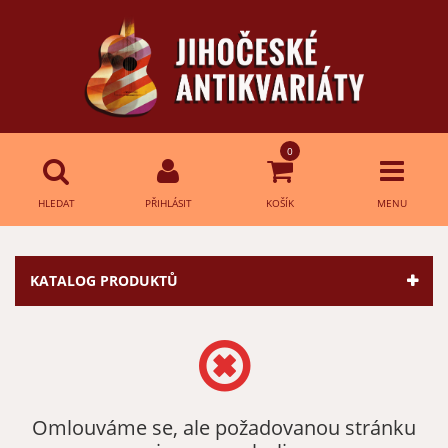
0
HLEDAT
PŘIHLÁSIT
KOŠÍK
MENU
Přihlášení
HLEDAT
KATALOG PRODUKTŮ
E-mail:
Heslo:
Omlouváme se, ale požadovanou stránku
Přihlásit