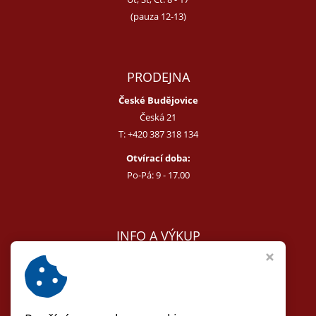
(pauza 12-13)
PRODEJNA
České Budějovice
Česká 21
T:
+420 387 318 134
Otvírací doba:
Po-Pá: 9 - 17.00
INFO A VÝKUP
E:
melcer@bon.cz
E:
antikvity@seznam.cz
T:
+420 602 255 340