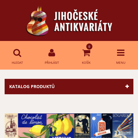
0
HLEDAT
PŘIHLÁSIT
KOŠÍK
MENU
Přihlášení
HLEDAT
KATALOG PRODUKTŮ
E-mail:
Heslo:
Přihlásit