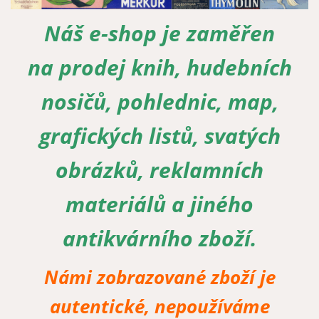
Náš e-shop je zaměřen
Zapomenuté heslo
Nová registrace
na prodej knih, hudebních
nosičů, pohlednic, map,
grafických listů, svatých
obrázků, reklamních
materiálů a jiného
antikvárního zboží.
Námi zobrazované zboží je
autentické, nepoužíváme