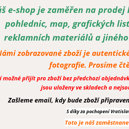
š e-shop je zaměřen na prodej 
pohlednic, map, grafických lis
reklamních materiálů a jiného
Námi zobrazované zboží je autentické
fotografie. Prosíme čt
 možné přijít pro zboží bez předchozí objedná
jsou uloženy ve skladech a nejs
Zašleme email, kdy bude zboží připraven
S díky za pochopení Vratisla
Toto je náš zaměstnanec