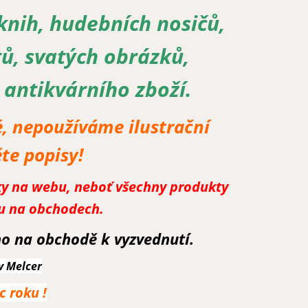
knih, hudebních nosičů,
tů, svatých obrázků,
 antikvárního zboží.
, nepoužíváme ilustrační
ěte popisy!
vky na webu, neboť všechny produkty
ou na obchodech.
o na obchodě k vyzvednutí.
v Melcer
 roku !