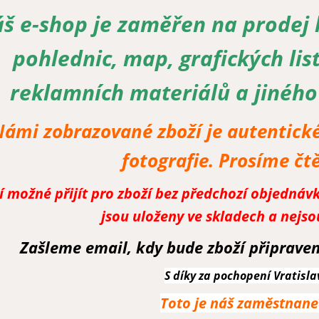
š e-shop je zaměřen na prodej 
pohlednic, map, grafických lis
reklamních materiálů a jiného
Námi zobrazované zboží je autentické
fotografie. Prosíme čt
 možné přijít pro zboží bez předchozí objedná
jsou uloženy ve skladech a nejs
Zašleme email, kdy bude zboží připraven
S díky za pochopení Vratisla
Toto je náš zaměstnanec