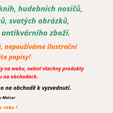
knih, hudebních nosičů,
tů, svatých obrázků,
 antikvárního zboží.
, nepoužíváme ilustrační
ěte popisy!
vky na webu, neboť všechny produkty
ou na obchodech.
o na obchodě k vyzvednutí.
v Melcer
 roku !