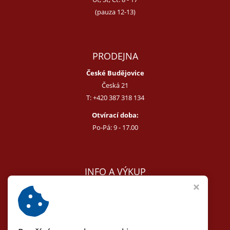
(pauza 12-13)
PRODEJNA
České Budějovice
Česká 21
T:
+420 387 318 134
Otvírací doba:
Po-Pá: 9 - 17.00
INFO A VÝKUP
E:
melcer@bon.cz
E:
antikvity@seznam.cz
T:
+420 602 255 340