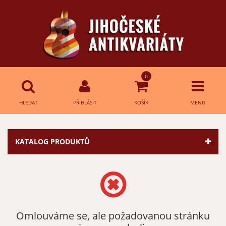
0
HLEDAT
PŘIHLÁSIT
KOŠÍK
MENU
Přihlášení
HLEDAT
KATALOG PRODUKTŮ
E-mail:
Heslo:
Omlouváme se, ale požadovanou stránku
Přihlásit