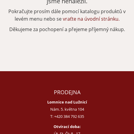
jsme nenalezli.
Pokračujte prosím dále pomocí katalogu produktů v
Zapomenuté heslo
Nová registrace
levém menu nebo se
vraťte na úvodní stránku.
Děkujeme za pochopení a přejeme příjemný nákup.
PRODEJNA
Lomnice nad Lužnicí
Nám. 5. května 104
T:
+420 384 792 635
Otvírací doba:
Út, St, Čt: 8 - 17