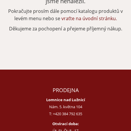
jsme nenalezli.
Pokračujte prosím dále pomocí katalogu produktů v
Zapomenuté heslo
Nová registrace
levém menu nebo se
vraťte na úvodní stránku.
Děkujeme za pochopení a přejeme příjemný nákup.
PRODEJNA
Lomnice nad Lužnicí
Nám. 5. května 104
T:
+420 384 792 635
Otvírací doba:
Út, St, Čt: 8 - 17