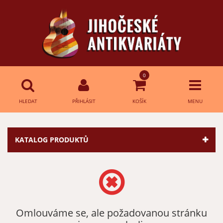
0
HLEDAT
PŘIHLÁSIT
KOŠÍK
MENU
Přihlášení
HLEDAT
KATALOG PRODUKTŮ
E-mail:
Heslo:
Omlouváme se, ale požadovanou stránku
Přihlásit