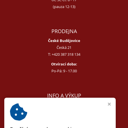
(pauza 12-13)
PRODEJNA
České Budějovice
Česká 21
T:
+420 387 318 134
Otvírací doba:
Po-Pá: 9 - 17.00
INFO A VÝKUP
E:
melcer@bon.cz
E:
antikvity@seznam.cz
T:
+420 602 255 340