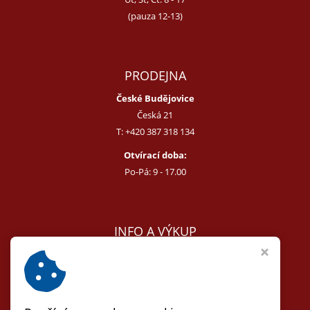
(pauza 12-13)
PRODEJNA
České Budějovice
Česká 21
T:
+420 387 318 134
Otvírací doba:
Po-Pá: 9 - 17.00
INFO A VÝKUP
E:
melcer@bon.cz
E:
antikvity@seznam.cz
T:
+420 602 255 340