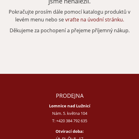
jsme nenalezli.
Pokračujte prosím dále pomocí katalogu produktů v
Zapomenuté heslo
Nová registrace
levém menu nebo se
vraťte na úvodní stránku.
Děkujeme za pochopení a přejeme příjemný nákup.
PRODEJNA
Lomnice nad Lužnicí
Nám. 5. května 104
T:
+420 384 792 635
Otvírací doba:
Út, St, Čt: 8 - 17