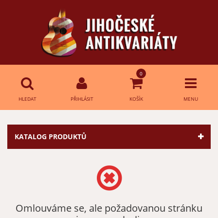
0
HLEDAT
PŘIHLÁSIT
KOŠÍK
MENU
Přihlášení
HLEDAT
KATALOG PRODUKTŮ
E-mail:
Heslo:
Omlouváme se, ale požadovanou stránku
Přihlásit