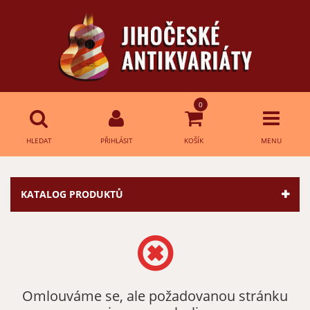
0
HLEDAT
PŘIHLÁSIT
KOŠÍK
MENU
Přihlášení
HLEDAT
KATALOG PRODUKTŮ
E-mail:
Heslo:
Omlouváme se, ale požadovanou stránku
Přihlásit