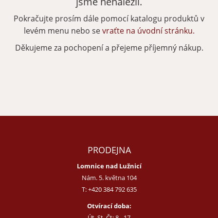
jsme nenalezli.
Pokračujte prosím dále pomocí katalogu produktů v
Zapomenuté heslo
Nová registrace
levém menu nebo se
vraťte na úvodní stránku.
Děkujeme za pochopení a přejeme příjemný nákup.
PRODEJNA
Lomnice nad Lužnicí
Nám. 5. května 104
T:
+420 384 792 635
Otvírací doba:
Út, St, Čt: 8 - 17