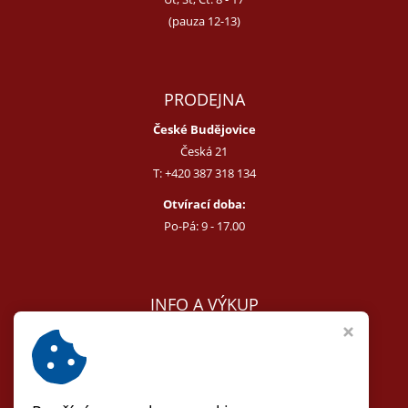
(pauza 12-13)
PRODEJNA
České Budějovice
Česká 21
T:
+420 387 318 134
Otvírací doba:
Po-Pá: 9 - 17.00
INFO A VÝKUP
E:
melcer@bon.cz
E:
antikvity@seznam.cz
T:
+420 602 255 340