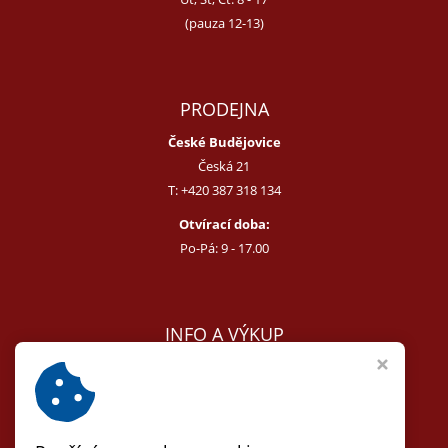
(pauza 12-13)
PRODEJNA
České Budějovice
Česká 21
T:
+420 387 318 134
Otvírací doba:
Po-Pá: 9 - 17.00
INFO A VÝKUP
E:
melcer@bon.cz
E:
antikvity@seznam.cz
T:
+420 602 255 340