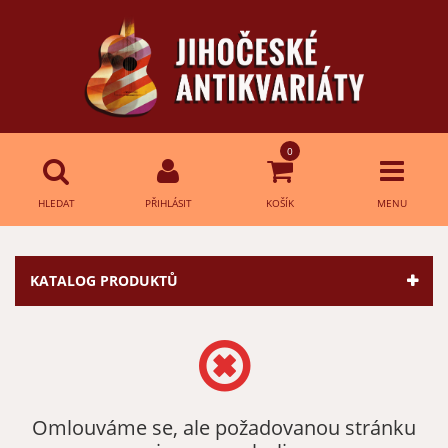
0
HLEDAT
PŘIHLÁSIT
KOŠÍK
MENU
Přihlášení
HLEDAT
KATALOG PRODUKTŮ
E-mail:
Heslo:
Omlouváme se, ale požadovanou stránku
Přihlásit