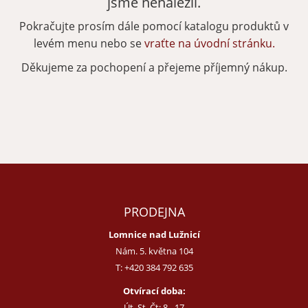
jsme nenalezli.
Pokračujte prosím dále pomocí katalogu produktů v
Zapomenuté heslo
Nová registrace
levém menu nebo se
vraťte na úvodní stránku.
Děkujeme za pochopení a přejeme příjemný nákup.
PRODEJNA
Lomnice nad Lužnicí
Nám. 5. května 104
T:
+420 384 792 635
Otvírací doba:
Út, St, Čt: 8 - 17