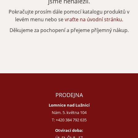
jsme nenalezli.
Pokračujte prosím dále pomocí katalogu produktů v
Zapomenuté heslo
Nová registrace
levém menu nebo se
vraťte na úvodní stránku.
Děkujeme za pochopení a přejeme příjemný nákup.
PRODEJNA
Lomnice nad Lužnicí
Nám. 5. května 104
T:
+420 384 792 635
Otvírací doba:
Út, St, Čt: 8 - 17