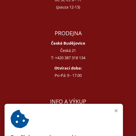
(pauza 12-13)
PRODEJNA
České Budějovice
Česká 21
T:
+420 387 318 134
Otvírací doba:
Po-Pá: 9 - 17.00
INFO A VÝKUP
E:
melcer@bon.cz
E:
antikvity@seznam.cz
T:
+420 602 255 340