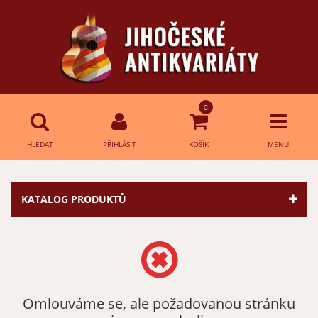
0
HLEDAT
PŘIHLÁSIT
KOŠÍK
MENU
Přihlášení
HLEDAT
KATALOG PRODUKTŮ
E-mail:
Heslo:
Omlouváme se, ale požadovanou stránku
Přihlásit