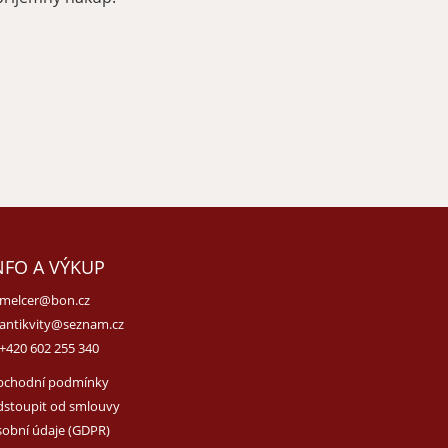
NFO A VÝKUP
melcer@bon.cz
antikvity@seznam.cz
+420 602 255 340
bchodní podmínky
stoupit od smlouvy
obní údaje (GDPR)