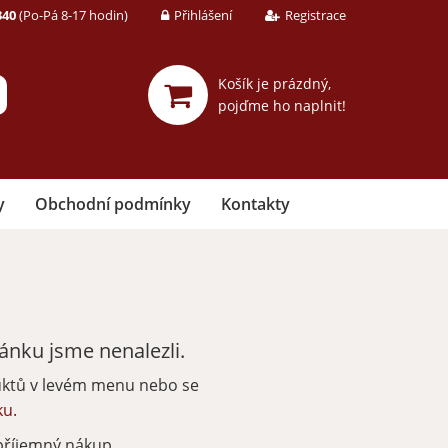
340
(Po-Pá 8-17 hodin)
Přihlášení
Registrace
Košík je prázdný,
pojďme ho naplnit!
y
Obchodní podmínky
Kontakty
nku jsme nenalezli.
uktů v levém menu nebo se
ku.
příjemný nákup.