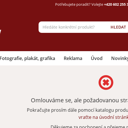
Potřebujete poradit? Volejte
+420 602 255 
HLEDAT
Fotografie, plakát, grafika
Reklama
Úvod
Novink
Omlouváme se, ale požadovanou strá
Pokračujte prosím dále pomocí katalogu prod
vraťte na úvodní strán
Děkujeme za pochopení a přejeme 