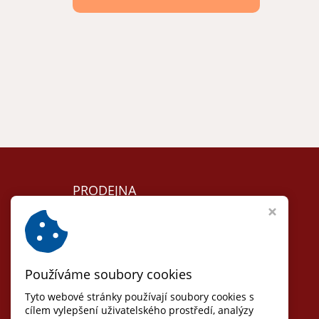
PRODEJNA
Lomnice nad Lužnicí
Nám. 5. května 104
T:
+420 384 792 635
Používáme soubory cookies
Otvírací doba:
Út, St, Čt: 8 - 17
Tyto webové stránky používají soubory cookies s
(pauza 12-13)
cílem vylepšení uživatelského prostředí, analýzy