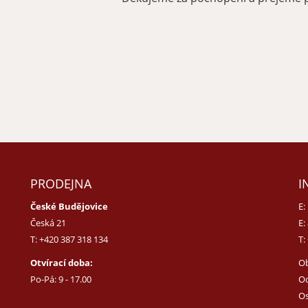
PRODEJNA
I
České Budějovice
E:
Česká 21
E:
T:
+420 387 318 134
T:
Otvírací doba:
O
Po-Pá: 9 - 17.00
Od
Os