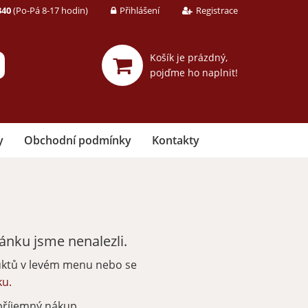
340
(Po-Pá 8-17 hodin)
Přihlášení
Registrace
Košík je prázdný,
pojďme ho naplnit!
y
Obchodní podmínky
Kontakty
nku jsme nenalezli.
uktů v levém menu nebo se
ku.
příjemný nákup.