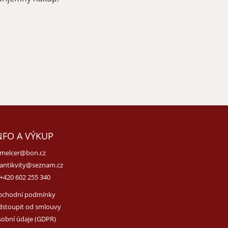
NFO A VÝKUP
melcer@bon.cz
antikvity@seznam.cz
+420 602 255 340
bchodní podmínky
stoupit od smlouvy
obní údaje (GDPR)