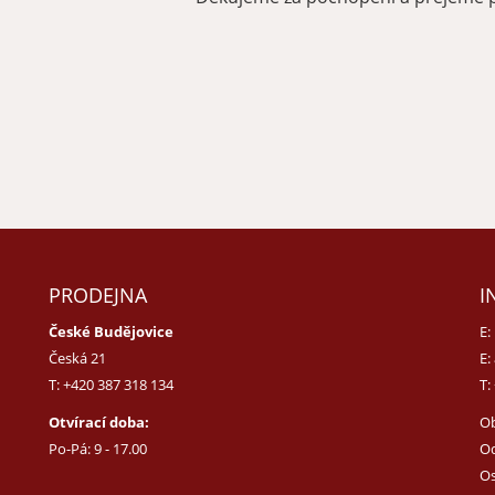
PRODEJNA
I
České Budějovice
E:
Česká 21
E:
T:
+420 387 318 134
T:
Otvírací doba:
O
Po-Pá: 9 - 17.00
Od
Os