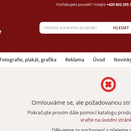
Potřebujete poradit? Volejte
+420 602 255 
HLEDAT
Fotografie, plakát, grafika
Reklama
Úvod
Novink
Omlouváme se, ale požadovanou strá
Pokračujte prosím dále pomocí katalogu prod
vraťte na úvodní strán
Děkujeme za pochopení a přejeme 