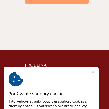
PRODEJNA
Lomnice nad Lužnicí
Nám. 5. května 104
T:
+420 384 792 635
Používáme soubory cookies
Otvírací doba:
Út, St, Čt: 8 - 17
Tyto webové stránky používají soubory cookies s
(pauza 12-13)
cílem vylepšení uživatelského prostředí, analýzy