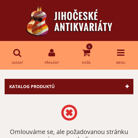
0
HLEDAT
PŘIHLÁSIT
KOŠÍK
MENU
Přihlášení
HLEDAT
KATALOG PRODUKTŮ
E-mail:
Heslo:
Omlouváme se, ale požadovanou stránku
Přihlásit