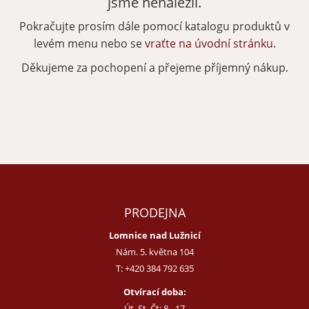
jsme nenalezli.
Pokračujte prosím dále pomocí katalogu produktů v
Zapomenuté heslo
Nová registrace
levém menu nebo se
vraťte na úvodní stránku.
Děkujeme za pochopení a přejeme příjemný nákup.
PRODEJNA
Lomnice nad Lužnicí
Nám. 5. května 104
T:
+420 384 792 635
Otvírací doba:
Út, St, Čt: 8 - 17