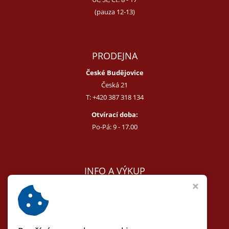
(pauza 12-13)
PRODEJNA
České Budějovice
Česká 21
T:
+420 387 318 134
Otvírací doba:
Po-Pá: 9 - 17.00
INFO A VÝKUP
E:
melcer@bon.cz
E:
antikvity@seznam.cz
T:
+420 602 255 340