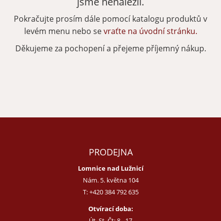
jsme nenalezli.
Pokračujte prosím dále pomocí katalogu produktů v
Zapomenuté heslo
Nová registrace
levém menu nebo se
vraťte na úvodní stránku.
Děkujeme za pochopení a přejeme příjemný nákup.
PRODEJNA
Lomnice nad Lužnicí
Nám. 5. května 104
T:
+420 384 792 635
Otvírací doba:
Út, St, Čt: 8 - 17