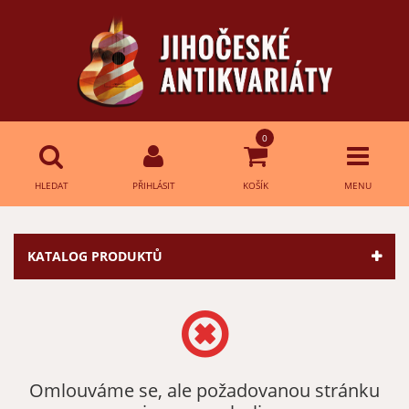
0
HLEDAT
PŘIHLÁSIT
KOŠÍK
MENU
Přihlášení
HLEDAT
KATALOG PRODUKTŮ
E-mail:
Heslo:
Omlouváme se, ale požadovanou stránku
Přihlásit