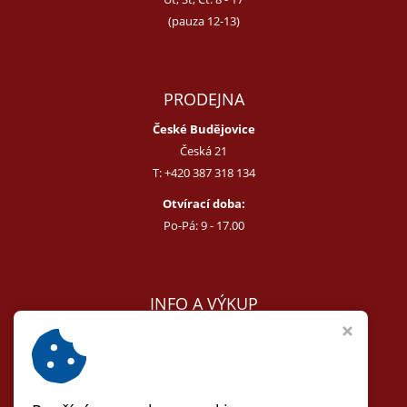
(pauza 12-13)
PRODEJNA
České Budějovice
Česká 21
T:
+420 387 318 134
Otvírací doba:
Po-Pá: 9 - 17.00
INFO A VÝKUP
E:
melcer@bon.cz
E:
antikvity@seznam.cz
T:
+420 602 255 340