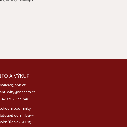
NFO A VÝKUP
melcer@bon.cz
antikvity@seznam.cz
+420 602 255 340
bchodní podmínky
stoupit od smlouvy
obní údaje (GDPR)