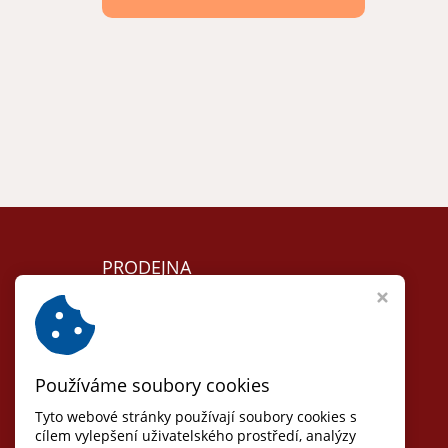
PRODEJNA
Lomnice nad Lužnicí
Nám. 5. května 104
T:
+420 384 792 635
Používáme soubory cookies
Otvírací doba:
Út, St, Čt: 8 - 17
Tyto webové stránky používají soubory cookies s
(pauza 12-13)
cílem vylepšení uživatelského prostředí, analýzy