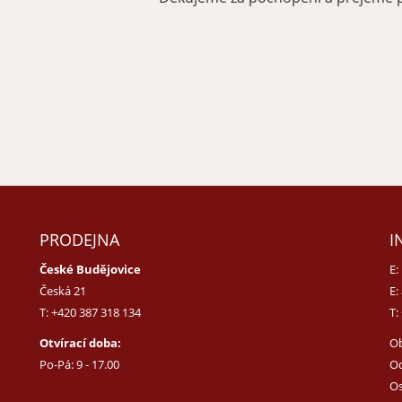
PRODEJNA
I
České Budějovice
E:
Česká 21
E:
T:
+420 387 318 134
T:
Otvírací doba:
O
Po-Pá: 9 - 17.00
Od
Os