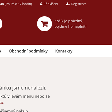
340
(Po-Pá 8-17 hodin)
Přihlášení
Registrace
Košík je prázdný,
pojďme ho naplnit!
y
Obchodní podmínky
Kontakty
nku jsme nenalezli.
uktů v levém menu nebo se
ku.
příjemný nákup.