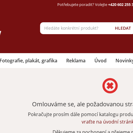
Potřebujete poradit? Volejte
+420 602 255 
HLEDAT
Fotografie, plakát, grafika
Reklama
Úvod
Novink
Omlouváme se, ale požadovanou strá
Pokračujte prosím dále pomocí katalogu prod
vraťte na úvodní strán
Děkujeme za pochopení a přejeme 