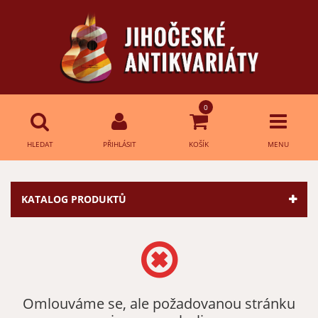
0
HLEDAT
PŘIHLÁSIT
KOŠÍK
MENU
Přihlášení
HLEDAT
KATALOG PRODUKTŮ
E-mail:
Heslo:
Omlouváme se, ale požadovanou stránku
Přihlásit