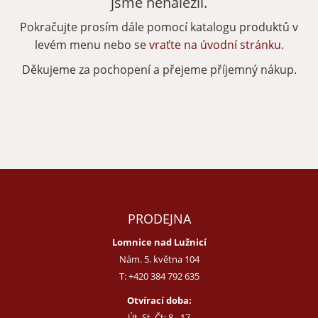
jsme nenalezli.
Pokračujte prosím dále pomocí katalogu produktů v
Zapomenuté heslo
Nová registrace
levém menu nebo se
vraťte na úvodní stránku.
Děkujeme za pochopení a přejeme příjemný nákup.
PRODEJNA
Lomnice nad Lužnicí
Nám. 5. května 104
T:
+420 384 792 635
Otvírací doba:
Út, St, Čt: 8 - 17