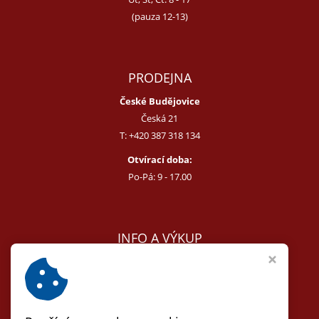
(pauza 12-13)
PRODEJNA
České Budějovice
Česká 21
T:
+420 387 318 134
Otvírací doba:
Po-Pá: 9 - 17.00
INFO A VÝKUP
E:
melcer@bon.cz
E:
antikvity@seznam.cz
T:
+420 602 255 340