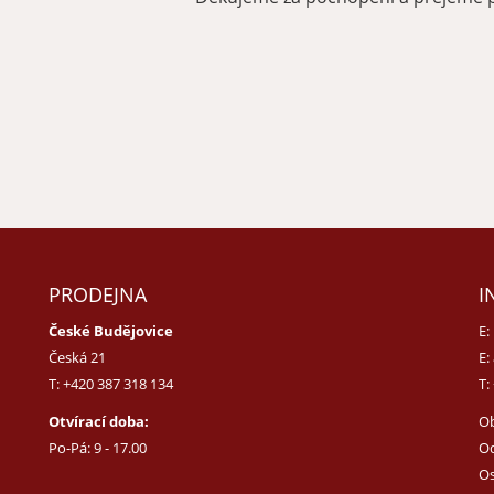
PRODEJNA
I
České Budějovice
E:
Česká 21
E:
T:
+420 387 318 134
T:
Otvírací doba:
O
Po-Pá: 9 - 17.00
Od
Os