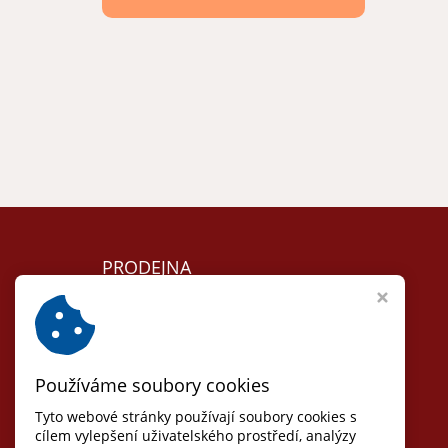
PRODEJNA
Lomnice nad Lužnicí
Nám. 5. května 104
T:
+420 384 792 635
Používáme soubory cookies
Otvírací doba:
Út, St, Čt: 8 - 17
Tyto webové stránky používají soubory cookies s
(pauza 12-13)
cílem vylepšení uživatelského prostředí, analýzy