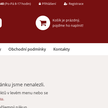
340
(Po-Pá 8-17 hodin)
Přihlášení
Registrace
Košík je prázdný,
pojďme ho naplnit!
y
Obchodní podmínky
Kontakty
nku jsme nenalezli.
uktů v levém menu nebo se
ku.
příjemný nákup.