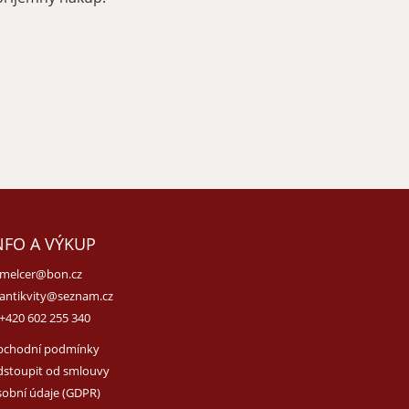
NFO A VÝKUP
melcer@bon.cz
antikvity@seznam.cz
+420 602 255 340
bchodní podmínky
stoupit od smlouvy
obní údaje (GDPR)