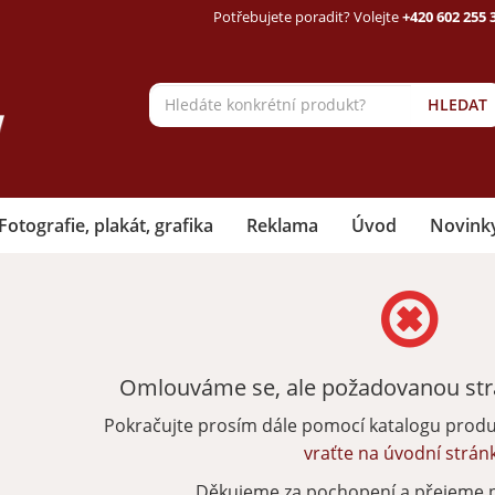
Potřebujete poradit? Volejte
+420 602 255 
HLEDAT
Fotografie, plakát, grafika
Reklama
Úvod
Novink
Omlouváme se, ale požadovanou strá
Pokračujte prosím dále pomocí katalogu prod
vraťte na úvodní strán
Děkujeme za pochopení a přejeme 