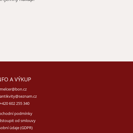
NFO A VÝKUP
melcer@bon.cz
antikvity@seznam.cz
+420 602 255 340
bchodní podmínky
stoupit od smlouvy
obní údaje (GDPR)