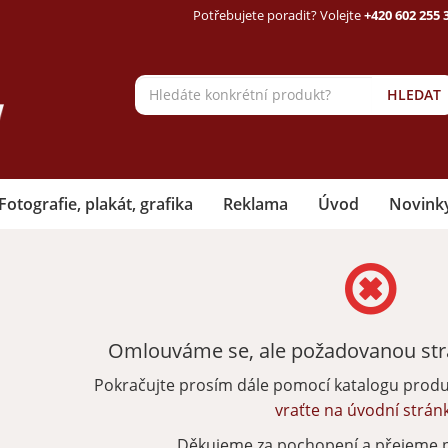
Potřebujete poradit? Volejte
+420 602 255 
HLEDAT
Fotografie, plakát, grafika
Reklama
Úvod
Novink
Omlouváme se, ale požadovanou strá
Pokračujte prosím dále pomocí katalogu prod
vraťte na úvodní strán
Děkujeme za pochopení a přejeme 