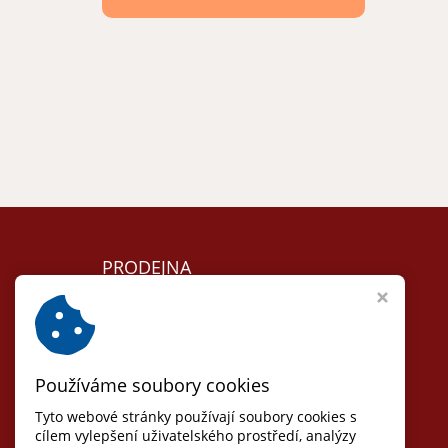
PRODEJNA
Lomnice nad Lužnicí
Nám. 5. května 104
T:
+420 384 792 635
Používáme soubory cookies
Otvírací doba:
Út, St, Čt: 8 - 17
Tyto webové stránky používají soubory cookies s
(pauza 12-13)
cílem vylepšení uživatelského prostředí, analýzy