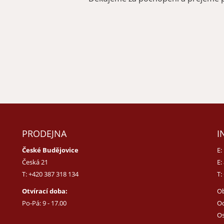
PRODEJNA
I
České Budějovice
E:
Česká 21
E:
T:
+420 387 318 134
T:
Otvírací doba:
O
Po-Pá: 9 - 17.00
Od
Os