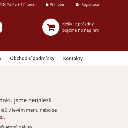
340
(Po-Pá 8-17 hodin)
Přihlášení
Registrace
Košík je prázdný,
pojďme ho naplnit!
y
Obchodní podmínky
Kontakty
nku jsme nenalezli.
uktů v levém menu nebo se
ku.
příjemný nákup.