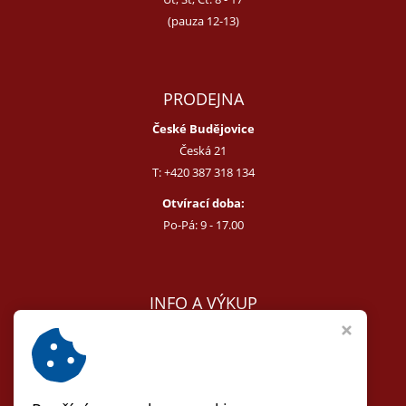
(pauza 12-13)
PRODEJNA
České Budějovice
Česká 21
T:
+420 387 318 134
Otvírací doba:
Po-Pá: 9 - 17.00
INFO A VÝKUP
E:
melcer@bon.cz
E:
antikvity@seznam.cz
T:
+420 602 255 340