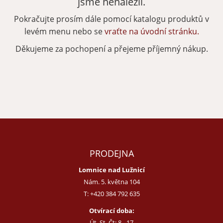
jsme nenalezli.
Pokračujte prosím dále pomocí katalogu produktů v
Zapomenuté heslo
Nová registrace
levém menu nebo se
vraťte na úvodní stránku.
Děkujeme za pochopení a přejeme příjemný nákup.
PRODEJNA
Lomnice nad Lužnicí
Nám. 5. května 104
T:
+420 384 792 635
Otvírací doba:
Út, St, Čt: 8 - 17