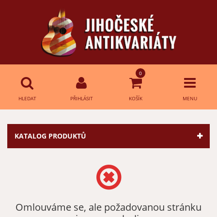
0
HLEDAT
PŘIHLÁSIT
KOŠÍK
MENU
Přihlášení
HLEDAT
KATALOG PRODUKTŮ
E-mail:
Heslo:
Omlouváme se, ale požadovanou stránku
Přihlásit