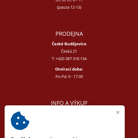
(pauza 12-13)
PRODEJNA
České Budějovice
Česká 21
T:
+420 387 318 134
Otvírací doba:
Po-Pá: 9 - 17.00
INFO A VÝKUP
E:
melcer@bon.cz
E:
antikvity@seznam.cz
T:
+420 602 255 340