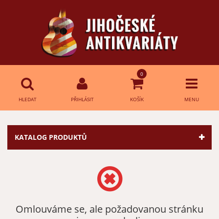
0
HLEDAT
PŘIHLÁSIT
KOŠÍK
MENU
Přihlášení
HLEDAT
KATALOG PRODUKTŮ
E-mail:
Heslo:
Omlouváme se, ale požadovanou stránku
Přihlásit