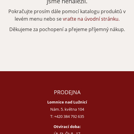
jsme nenalezli.
Pokračujte prosím dále pomocí katalogu produktů v
Zapomenuté heslo
Nová registrace
levém menu nebo se
vraťte na úvodní stránku.
Děkujeme za pochopení a přejeme příjemný nákup.
PRODEJNA
Lomnice nad Lužnicí
Nám. 5. května 104
T:
+420 384 792 635
Otvírací doba:
Út, St, Čt: 8 - 17