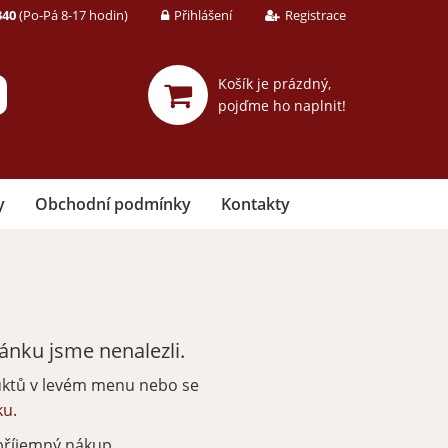
340
(Po-Pá 8-17 hodin)
Přihlášení
Registrace
Košík je prázdný,
pojďme ho naplnit!
y
Obchodní podmínky
Kontakty
nku jsme nenalezli.
uktů v levém menu nebo se
ku.
příjemný nákup.