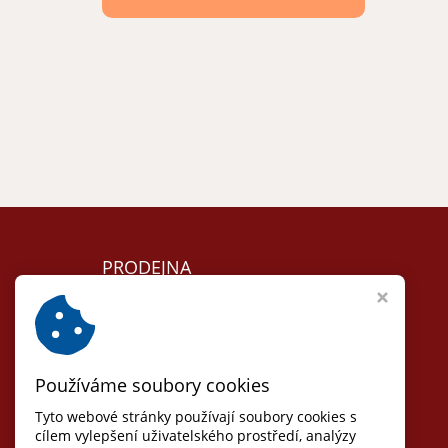
PRODEJNA
Lomnice nad Lužnicí
Nám. 5. května 104
T:
+420 384 792 635
Používáme soubory cookies
Otvírací doba:
Út, St, Čt: 8 - 17
Tyto webové stránky používají soubory cookies s
(pauza 12-13)
cílem vylepšení uživatelského prostředí, analýzy