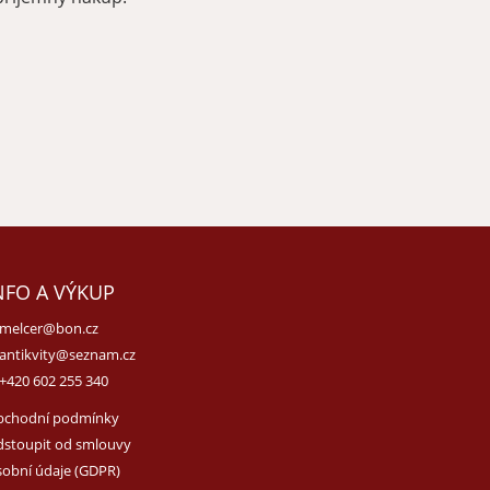
NFO A VÝKUP
melcer@bon.cz
antikvity@seznam.cz
+420 602 255 340
bchodní podmínky
stoupit od smlouvy
obní údaje (GDPR)