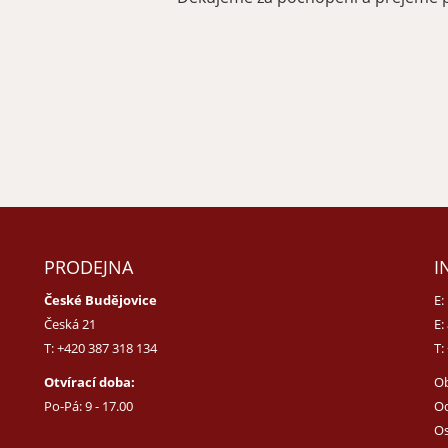
PRODEJNA
I
České Budějovice
E:
Česká 21
E:
T:
+420 387 318 134
T:
Otvírací doba:
O
Po-Pá: 9 - 17.00
Od
Os