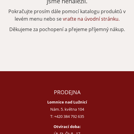
jsme nenalezli.
Pokračujte prosím dále pomocí katalogu produktů v
Zapomenuté heslo
Nová registrace
levém menu nebo se
vraťte na úvodní stránku.
Děkujeme za pochopení a přejeme příjemný nákup.
PRODEJNA
Lomnice nad Lužnicí
Nám. 5. května 104
T:
+420 384 792 635
Otvírací doba:
Út, St, Čt: 8 - 17