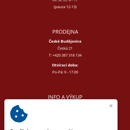
(pauza 12-13)
PRODEJNA
České Budějovice
Česká 21
T:
+420 387 318 134
Otvírací doba:
Po-Pá: 9 - 17.00
INFO A VÝKUP
E:
melcer@bon.cz
E:
antikvity@seznam.cz
T:
+420 602 255 340