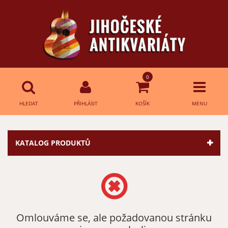
0
HLEDAT
PŘIHLÁSIT
KOŠÍK
MENU
Přihlášení
HLEDAT
KATALOG PRODUKTŮ
E-mail:
Heslo:
Omlouváme se, ale požadovanou stránku
Přihlásit