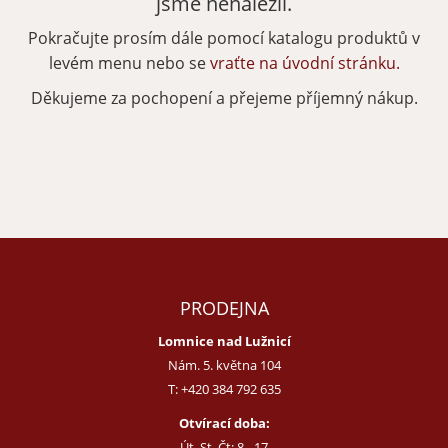
jsme nenalezli.
Pokračujte prosím dále pomocí katalogu produktů v
Zapomenuté heslo
Nová registrace
levém menu nebo se
vraťte na úvodní stránku.
Děkujeme za pochopení a přejeme příjemný nákup.
PRODEJNA
Lomnice nad Lužnicí
Nám. 5. května 104
T:
+420 384 792 635
Otvírací doba:
Út, St, Čt: 8 - 17