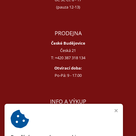
(pauza 12-13)
PRODEJNA
České Budějovice
Česká 21
T:
+420 387 318 134
Otvírací doba:
Po-Pá: 9 - 17.00
INFO A VÝKUP
E:
melcer@bon.cz
E:
antikvity@seznam.cz
T:
+420 602 255 340