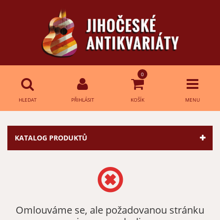
0
HLEDAT
PŘIHLÁSIT
KOŠÍK
MENU
Přihlášení
HLEDAT
KATALOG PRODUKTŮ
E-mail:
Heslo:
Omlouváme se, ale požadovanou stránku
Přihlásit