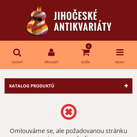
0
HLEDAT
PŘIHLÁSIT
KOŠÍK
MENU
Přihlášení
HLEDAT
KATALOG PRODUKTŮ
E-mail:
Heslo:
Omlouváme se, ale požadovanou stránku
Přihlásit