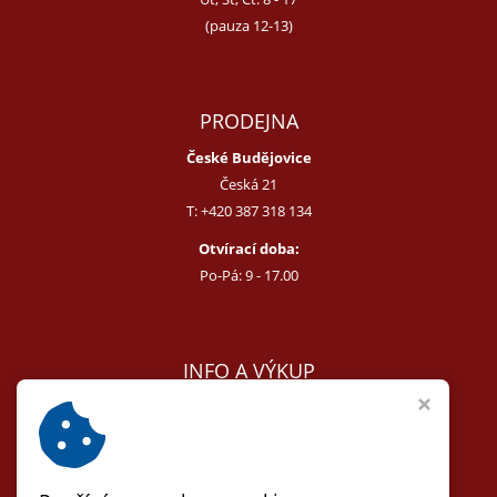
(pauza 12-13)
PRODEJNA
České Budějovice
Česká 21
T:
+420 387 318 134
Otvírací doba:
Po-Pá: 9 - 17.00
INFO A VÝKUP
E:
melcer@bon.cz
E:
antikvity@seznam.cz
T:
+420 602 255 340