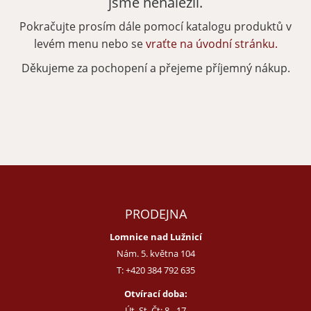
jsme nenalezli.
Pokračujte prosím dále pomocí katalogu produktů v
Zapomenuté heslo
Nová registrace
levém menu nebo se
vraťte na úvodní stránku.
Děkujeme za pochopení a přejeme příjemný nákup.
PRODEJNA
Lomnice nad Lužnicí
Nám. 5. května 104
T:
+420 384 792 635
Otvírací doba:
Út, St, Čt: 8 - 17