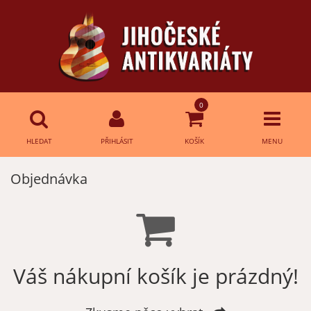
0
HLEDAT
PŘIHLÁSIT
KOŠÍK
MENU
Objednávka
Přihlášení
HLEDAT
E-mail:
Heslo:
Váš nákupní košík je prázdný!
Přihlásit