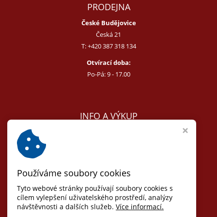
PRODEJNA
České Budějovice
Česká 21
T:
+420 387 318 134
Otvírací doba:
Po-Pá: 9 - 17.00
INFO A VÝKUP
E:
melcer@bon.cz
E:
antikvity@seznam.cz
T:
+420 602 255 340
Používáme soubory cookies
Obchodní podmínky
Odstoupit od smlouvy
Tyto webové stránky používají soubory cookies s
Osobní údaje (GDPR)
cílem vylepšení uživatelského prostředí, analýzy
návštěvnosti a dalších služeb.
Více informací.
Nastavení cookies