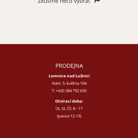
Zkusme něco vybrat
Zapomenuté heslo
Nová registrace
PRODEJNA
Lomnice nad Lužnicí
Nám. 5. května 104
T:
+420 384 792 635
Otvírací doba:
Út, St, Čt: 8 - 17
(pauza 12-13)