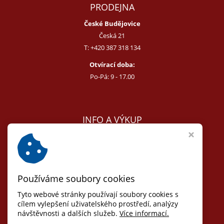
PRODEJNA
České Budějovice
Česká 21
T:
+420 387 318 134
Otvírací doba:
Po-Pá: 9 - 17.00
INFO A VÝKUP
E:
melcer@bon.cz
E:
antikvity@seznam.cz
T:
+420 602 255 340
Používáme soubory cookies
Obchodní podmínky
Odstoupit od smlouvy
Tyto webové stránky používají soubory cookies s
Osobní údaje (GDPR)
cílem vylepšení uživatelského prostředí, analýzy
návštěvnosti a dalších služeb.
Více informací.
Nastavení cookies