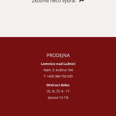
Zkusme něco vybrat
Zapomenuté heslo
Nová registrace
PRODEJNA
Lomnice nad Lužnicí
Nám. 5. května 104
T:
+420 384 792 635
Otvírací doba:
Út, St, Čt: 8 - 17
(pauza 12-13)