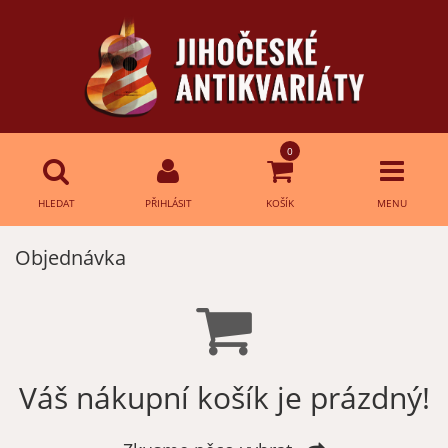
0
HLEDAT
PŘIHLÁSIT
KOŠÍK
MENU
Objednávka
Přihlášení
HLEDAT
E-mail:
Heslo:
Váš nákupní košík je prázdný!
Přihlásit