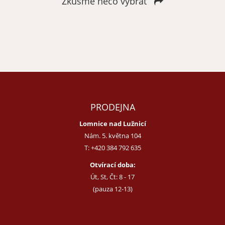
Zkusme něco vybrat
Zapomenuté heslo
Nová registrace
PRODEJNA
Lomnice nad Lužnicí
Nám. 5. května 104
T:
+420 384 792 635
Otvírací doba:
Út, St, Čt: 8 - 17
(pauza 12-13)