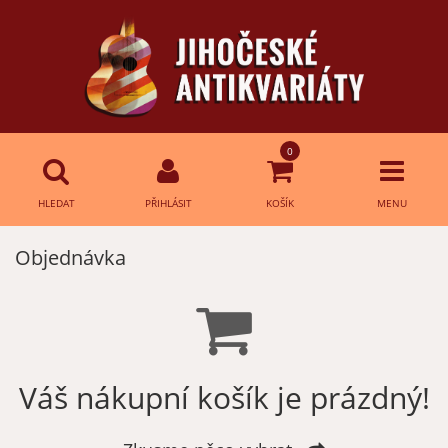
0
HLEDAT
PŘIHLÁSIT
KOŠÍK
MENU
Objednávka
Přihlášení
HLEDAT
E-mail:
Heslo:
Váš nákupní košík je prázdný!
Přihlásit