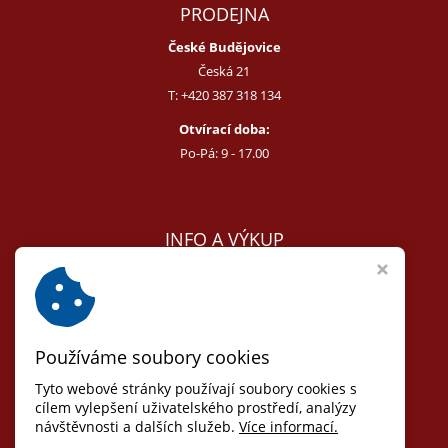
PRODEJNA
České Budějovice
Česká 21
T:
+420 387 318 134
Otvírací doba:
Po-Pá: 9 - 17.00
INFO A VÝKUP
E:
melcer@bon.cz
E:
antikvity@seznam.cz
T:
+420 602 255 340
Používáme soubory cookies
Obchodní podmínky
Odstoupit od smlouvy
Tyto webové stránky používají soubory cookies s
Osobní údaje (GDPR)
cílem vylepšení uživatelského prostředí, analýzy
návštěvnosti a dalších služeb.
Více informací.
Nastavení cookies