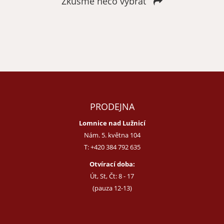
Zkusme něco vybrat
Zapomenuté heslo
Nová registrace
PRODEJNA
Lomnice nad Lužnicí
Nám. 5. května 104
T:
+420 384 792 635
Otvírací doba:
Út, St, Čt: 8 - 17
(pauza 12-13)