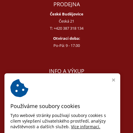
PRODEJNA
České Budějovice
Česká 21
T:
+420 387 318 134
Otvírací doba:
Po-Pá: 9 - 17.00
INFO A VÝKUP
E:
melcer@bon.cz
E:
antikvity@seznam.cz
T:
+420 602 255 340
Používáme soubory cookies
Obchodní podmínky
Odstoupit od smlouvy
Tyto webové stránky používají soubory cookies s
Osobní údaje (GDPR)
cílem vylepšení uživatelského prostředí, analýzy
návštěvnosti a dalších služeb.
Více informací.
Nastavení cookies