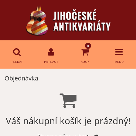
0
HLEDAT
PŘIHLÁSIT
KOŠÍK
MENU
Objednávka
Přihlášení
HLEDAT
E-mail:
Heslo:
Váš nákupní košík je prázdný!
Přihlásit